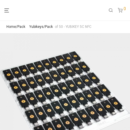
0
Home/Pack
Yubikeys/Pack
of 50 - YUBIKEY 5C NFC