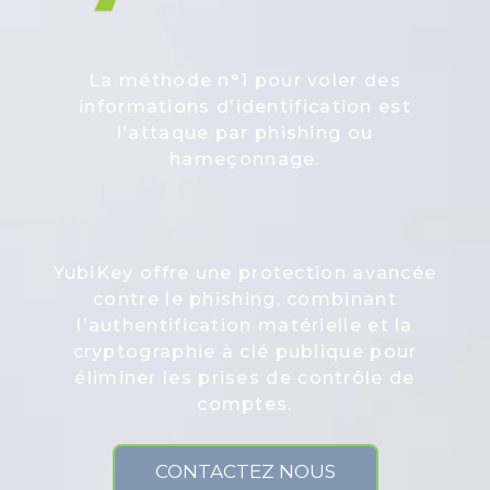
La méthode n°1 pour voler des
informations d'identification est
l'attaque par phishing ou
hameçonnage.
YubiKey offre une protection avancée
contre le phishing, combinant
l'authentification matérielle et la
cryptographie à clé publique pour
éliminer les prises de contrôle de
comptes.
CONTACTEZ NOUS